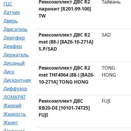
Ремкомплект ДВС R2
Тайвань
ГЦС
[74]
паронит [R201-99-100]
Датчик
[969]
TW
Дверь
[249]
Двигатель
[64]
Ремкомплект ДВС R2
SAD
Демпфер
[2]
met (88-) [8AZ6-10-271A]
Демфер
[1]
S.P/SAD
Держатель
[5]
Диодный
[3]
Ремкомплект ДВС R2
TONG
Диск
[418]
met THF4064 (88-) [8AZ6-
HONG
Дисконтная
[1]
10-271A] TONG HONG
Диффузор
[1]
ДОМКРАТ
[1]
Ремкомплект ДВС
FUJI
Жидкий
[5]
RB20-DE [10101-74T25]
Жидкость
[80]
FUJI
Жилет
[1]