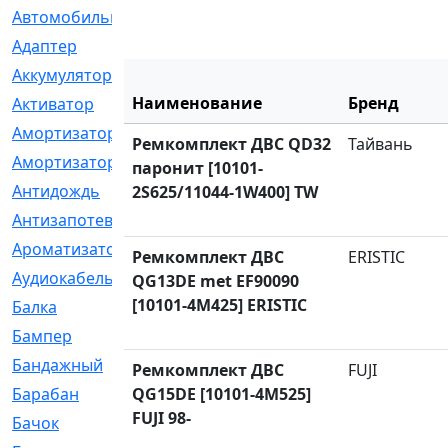
Автомобильный
[6]
Адаптер
[3]
Аккумулятор
[2]
Наименование
Бренд
Активатор
[1]
Амортизатор
[608]
Ремкомплект ДВС QD32
Тайвань
Амортизаторы
[21]
паронит [10101-
Антидождь
[1]
2S625/11044-1W400] TW
Антизапотеватель
[1]
Ароматизатор
[35]
Ремкомплект ДВС
ERISTIC
Аудиокабель
[2]
QG13DE met EF90090
[10101-4M425] ERISTIC
Балка
[58]
Бампер
[137]
Бандажный
[6]
Ремкомплект ДВС
FUJI
Барабан
QG15DE [10101-4M525]
[5]
FUJI 98-
Бачок
[40]