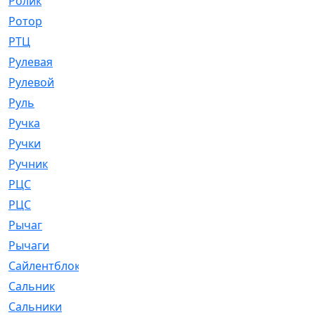
Ролик
[790]
Ротор
[2]
РТЦ
[475]
Рулевая
[974]
Рулевой
[585]
Руль
[12]
Ручка
[29]
Ручки
[3]
Ручник
[11]
РЦC
[12]
РЦС
[84]
Рычаг
[588]
Рычаги
[3]
Сайлентблок
[4208]
Сальник
[4340]
Сальники
[123]