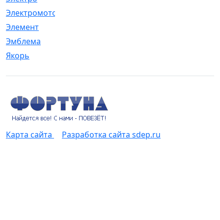
Электромотор
[1]
Элемент
[5]
Эмблема
[1]
Якорь
[4]
Карта сайта
Разработка сайта sdep.ru