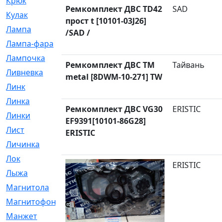
Крюк
[1]
Ремкомплект ДВС TD42
SAD
Кулак
[9]
прост t [10101-03J26]
Лампа
[128]
/SAD /
Лампа-фара
[4]
Лампочка
[209]
Ремкомплект ДВС TM
Тайвань
Ливневка
[66]
metal [8DWM-10-271] TW
Линк
[3]
Линка
[64]
Ремкомплект ДВС VG30
ERISTIC
Линки
[913]
EF9391[10101-86G28]
Лист
[144]
ERISTIC
Личинка
[3]
Лок
[1]
ERISTIC
Лыжа
[23]
Магнитола
[11]
Магнитофон
[1]
Манжет
[194]