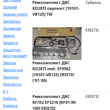
Заглушка
[21]
Ремкомплект ДВС
Тайвань
Задний
[528]
RD28TI паронит [10101-
Зажим-клипса
VB125] TW
[1]
Заклепка
[1]
Заливная
[4]
ERISTIC
Замок
[12]
Защита
[79]
Защитно-
[4]
восстановительный
Ремкомплект ДВС
Звезда
[1]
RD28TI met. EF9562
Звездочка
[5]
[10101-VB125] ERISTIC
Зеркало
[369]
('97-'00)
Изолента
[1]
К-т
[13]
Ремкомплект ДВС
ERISTIC
Кабель
[50]
RF/R2 EF3210 [RF01-99-
Камера
[4]
100] ERISTIC