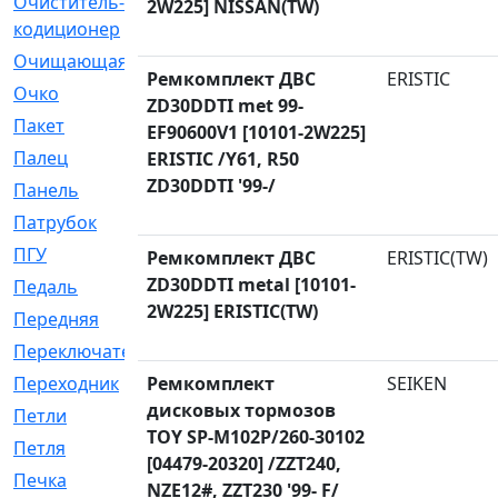
Очиститель-
[1]
2W225] NISSAN(TW)
кодиционер
Очищающая
[1]
Ремкомплект ДВС
ERISTIC
Очко
[24]
ZD30DDTI met 99-
Пакет
[1]
EF90600V1 [10101-2W225]
Палец
[4]
ERISTIC /Y61, R50
ZD30DDTI '99-/
Панель
[61]
Патрубок
[248]
ПГУ
[2]
Ремкомплект ДВС
ERISTIC(TW)
ZD30DDTI metal [10101-
Педаль
[3]
2W225] ERISTIC(TW)
Передняя
[22]
Переключатель
[36]
Переходник
Ремкомплект
[4]
SEIKEN
дисковых тормозов
Петли
[23]
TOY SP-M102P/260-30102
Петля
[3]
[04479-20320] /ZZT240,
Печка
[3]
NZE12#, ZZT230 '99- F/