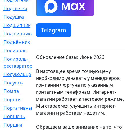
Подпятник
[1]
Подсветка
[1]
Подушка
[1540]
Подшипник
[1825]
Telegram
Подшипники
[106]
Подъёмник
[1]
Полироль
[1]
Обновление базы: Июнь 2026
Полироль-
[1]
реставратор
В настоящее время точную цену
Полукольца
[107]
необходимо узнавать у менеджеров
Полуось
[43]
компании Фортуна по указанным
Помпа
[537]
контактным телефонам. Интернет-
магазин работает в тестовом режиме.
Пороги
[1]
Мы стараемся улучшить интернет-
Портативный
[1]
магазин и работаем над этим.
Поршень
[5]
Поршня
[833]
Обращаем ваше внимание на то, что