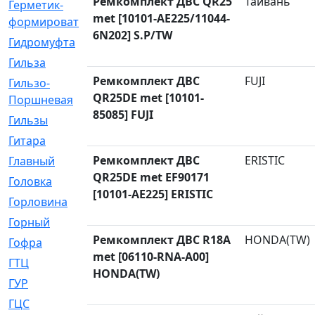
Ремкомплект ДВС QR25
Тайвань
Герметик-
[3]
met [10101-AE225/11044-
формирователь
6N202] S.P/TW
Гидромуфта
[47]
Гильза
[56]
Ремкомплект ДВС
FUJI
Гильзо-
[13]
QR25DE met [10101-
Поршневая
85085] FUJI
Гильзы
[259]
Гитара
[7]
Ремкомплект ДВС
ERISTIC
Главный
[29]
QR25DE met EF90171
Головка
[28]
[10101-AE225] ERISTIC
Горловина
[14]
Горный
[1]
Ремкомплект ДВС R18A
HONDA(TW)
Гофра
[86]
met [06110-RNA-A00]
ГТЦ
[96]
HONDA(TW)
ГУР
[34]
ГЦC
[6]