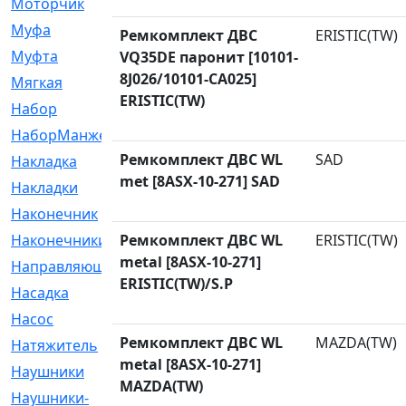
Моторчик
[6]
Муфа
[1]
Ремкомплект ДВС
ERISTIC(TW)
Муфта
[9]
VQ35DE паронит [10101-
8J026/10101-CA025]
Мягкая
[3]
ERISTIC(TW)
Набор
[6]
НаборМанжетГТЦ
[33]
Ремкомплект ДВС WL
SAD
Накладка
[51]
met [8ASX-10-271] SAD
Накладки
[1]
Наконечник
[743]
Наконечники
Ремкомплект ДВС WL
[119]
ERISTIC(TW)
metal [8ASX-10-271]
Направляющая
[43]
ERISTIC(TW)/S.P
Насадка
[16]
Насос
[356]
Ремкомплект ДВС WL
MAZDA(TW)
Натяжитель
[125]
metal [8ASX-10-271]
Наушники
[8]
MAZDA(TW)
Наушники-
[2]