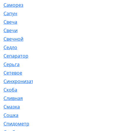
Саморез
[23]
Сапун
[33]
Свеча
[457]
Свечи
[272]
Свечной
[2]
Седло
[7]
Сепаратор
[6]
Серьга
[27]
Сетевое
[6]
Синхронизатор
[1]
Скоба
[4]
Сливная
[6]
Смазка
[24]
Сошка
[8]
Спидометр
[48]