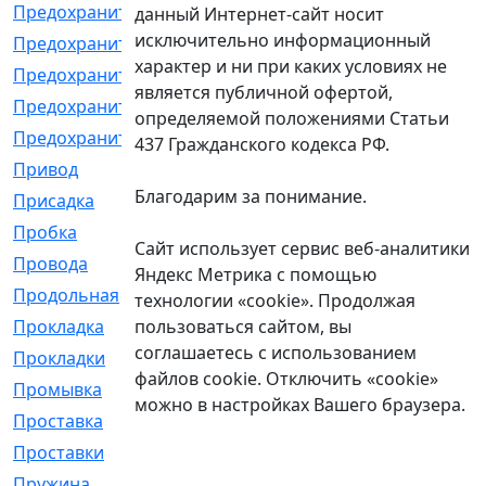
Предохранитель
[32]
данный Интернет-сайт носит
исключительно информационный
Предохранитель_б
[18]
характер и ни при каких условиях не
Предохранитель_м
[21]
является публичной офертой,
Предохранитель_фл.
[13]
определяемой положениями Статьи
Предохранительная
[2]
437 Гражданского кодекса РФ.
Привод
[198]
Благодарим за понимание.
Присадка
[2]
Пробка
[1]
Сайт использует сервис веб-аналитики
Провода
[231]
Яндекс Метрика с помощью
Продольная
[1]
технологии «cookie». Продолжая
пользоваться сайтом, вы
Прокладка
[2726]
соглашаетесь с использованием
Прокладки
[25]
файлов cookie. Отключить «cookie»
Промывка
[13]
можно в настройках Вашего браузера.
Проставка
[58]
Проставки
[38]
Пружина
[23]