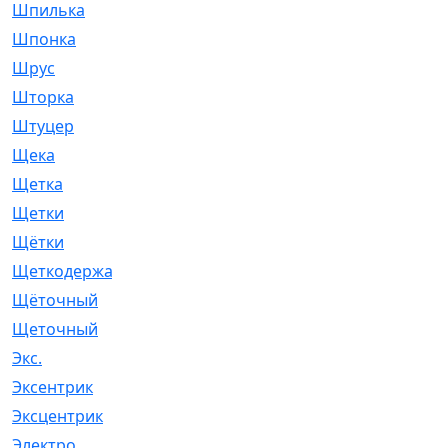
Шпилька
[215]
Шпонка
[19]
Шрус
[1107]
Шторка
[6]
Штуцер
[8]
Щека
[18]
Щетка
[31]
Щетки
[58]
Щётки
[124]
Щеткодержатель
[14]
Щёточный
[7]
Щеточный
[1]
Экс.
[4]
Эксентрик
[1]
Эксцентрик
[67]
Электро
[1]