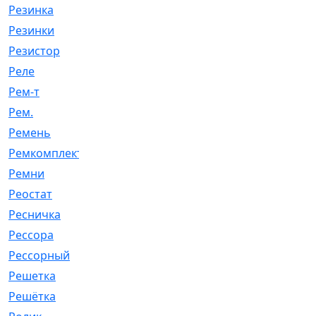
Резинка
[15]
Резинки
[6]
Резистор
[1]
Реле
[20]
Рем-т
[7]
Рем.
[2]
Ремень
[2060]
Ремкомплект
[1924]
Ремни
[21]
Реостат
[1]
Ресничка
[25]
Рессора
[51]
Рессорный
[107]
Решетка
[21]
Решётка
[101]