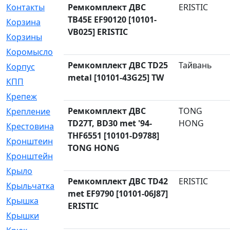
Контакты
Ремкомплект ДВС
[4]
ERISTIC
TB45E EF90120 [10101-
Корзина
[1]
VB025] ERISTIC
Корзины
[159]
Коромысло
[6]
Ремкомплект ДВС TD25
Тайвань
Корпус
[41]
metal [10101-43G25] TW
КПП
[70]
Крепеж
[4]
Ремкомплект ДВС
TONG
Крепление
[23]
TD27T, BD30 met '94-
HONG
Крестовина
[309]
THF6551 [10101-D9788]
Кронштеин
[1]
TONG HONG
Кронштейн
[59]
Крыло
[285]
Ремкомплект ДВС TD42
ERISTIC
Крыльчатка
[17]
met EF9790 [10101-06J87]
Крышка
[151]
ERISTIC
Крышки
[4]