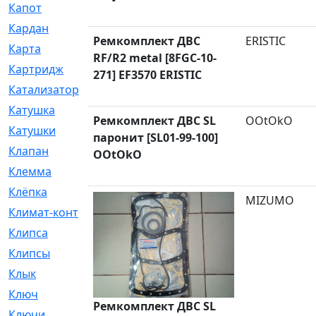
Капот
[144]
Кардан
[131]
Ремкомплект ДВС
ERISTIC
Карта
[2]
RF/R2 metal [8FGC-10-
Картридж
[250]
271] EF3570 ERISTIC
Катализатор
[1]
Катушка
[2]
Ремкомплект ДВС SL
OOtOkO
Катушки
[291]
паронит [SL01-99-100]
Клапан
[375]
OOtOkO
Клемма
[5]
Клёпка
[2]
MIZUMO
Климат-контроль
[3]
Клипса
[21]
Клипсы
[321]
Клык
[4]
Ключ
[2]
Ремкомплект ДВС SL
Ключи
[3]