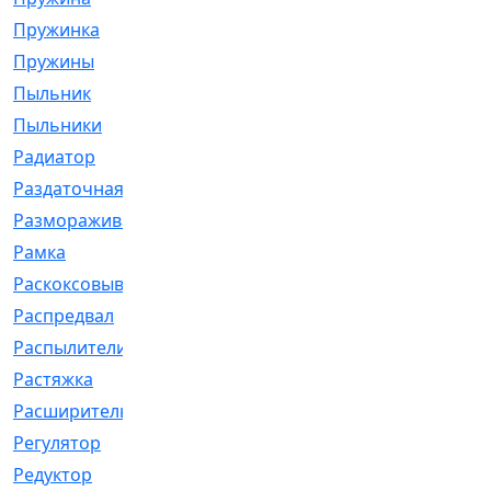
Пружинка
[1]
Пружины
[326]
Пыльник
[1202]
Пыльники
[5]
Радиатор
[916]
Раздаточная
[1]
Размораживатель
[1]
Рамка
[29]
Раскоксовывание
[4]
Распредвал
[41]
Распылители
[226]
Растяжка
[1]
Расширительный
[9]
Регулятор
[5]
Редуктор
[17]