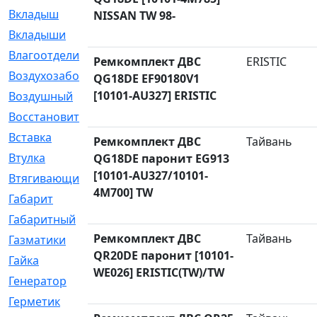
Вкладыш
[41]
NISSAN TW 98-
Вкладыши
[1131]
Влагоотделитель
[2]
Ремкомплект ДВС
ERISTIC
Воздухозаборник
[2]
QG18DE EF90180V1
[10101-AU327] ERISTIC
Воздушный
[1]
Восстановительный
[1]
Вставка
[168]
Ремкомплект ДВС
Тайвань
Втулка
[1875]
QG18DE паронит EG913
[10101-AU327/10101-
Втягивающий
[22]
4M700] TW
Габарит
[286]
Габаритный
[6]
Ремкомплект ДВС
Тайвань
Газматики
[117]
QR20DE паронит [10101-
Гайка
[104]
WE026] ERISTIC(TW)/TW
Генератор
[148]
Герметик
[15]