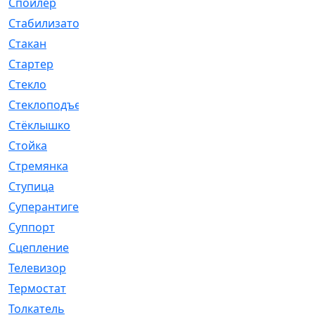
Спойлер
[29]
Стабилизатор
[596]
Стакан
[7]
Стартер
[176]
Стекло
[11]
Стеклоподъемник
[12]
Стёклышко
[20]
Стойка
[969]
Стремянка
[46]
Ступица
[775]
Суперантигель
[3]
Суппорт
[198]
Сцепление
[1]
Телевизор
[13]
Термостат
[323]
Толкатель
[4]