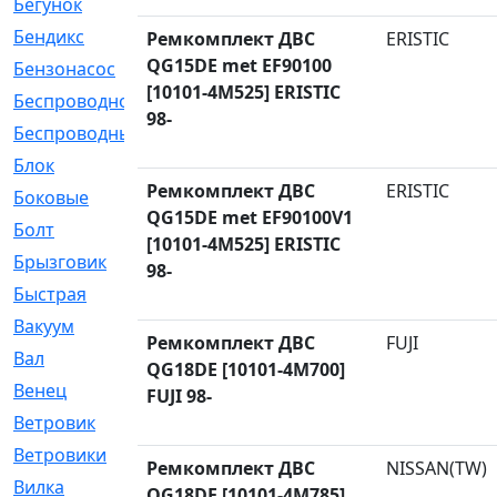
Бегунок
[21]
Бендикс
[26]
Ремкомплект ДВС
ERISTIC
QG15DE met EF90100
Бензонасос
[17]
[10101-4M525] ERISTIC
Беспроводное
[2]
98-
Беспроводные
[1]
Блок
[81]
Ремкомплект ДВС
ERISTIC
Боковые
[4]
QG15DE met EF90100V1
Болт
[247]
[10101-4M525] ERISTIC
Брызговик
[77]
98-
Быстрая
[2]
Вакуум
[23]
Ремкомплект ДВС
FUJI
Вал
[194]
QG18DE [10101-4M700]
Венец
[16]
FUJI 98-
Ветровик
[132]
Ветровики
[2]
Ремкомплект ДВС
NISSAN(TW)
Вилка
[15]
QG18DE [10101-4M785]