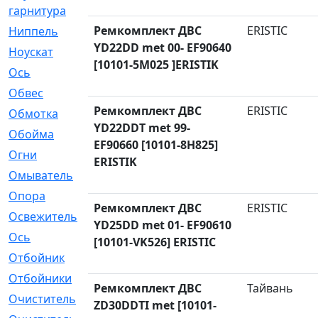
гарнитура
Ремкомплект ДВС
ERISTIC
Ниппель
[1]
YD22DD met 00- EF90640
Ноускат
[53]
[10101-5M025 ]ERISTIK
Оcь
[2]
Обвес
[3]
Ремкомплект ДВС
ERISTIC
Обмотка
[4]
YD22DDT met 99-
Обойма
[14]
EF90660 [10101-8H825]
Огни
[1]
ERISTIK
Омыватель
[4]
Опора
[1]
Ремкомплект ДВС
ERISTIC
Освежитель
[1]
YD25DD met 01- EF90610
Ось
[4]
[10101-VK526] ERISTIC
Отбойник
[287]
Отбойники
[80]
Ремкомплект ДВС
Тайвань
Очиститель
[15]
ZD30DDTI met [10101-