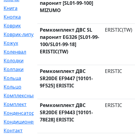
паронит [SL01-99-100]
Книга
[293]
MIZUMO
Кнопка
[3]
Коврик
[1]
Ремкомплект ДВС SL
ERISTIC(TW)
Коврик-липучка
[2]
паронит EG326 [SL01-99-
Кожух
[4]
100/SL01-99-18]
ERISTIC(TW)
Коленвал
[38]
Колодки
[2151]
Колпаки
[5]
Ремкомплект ДВС
ERISTIC
Кольца
[1164]
SR20DE EF9447 [10101-
9F525] ERISTIC
Кольцо
[272]
Комплексный
[1]
Комплект
[196]
Ремкомплект ДВС
ERISTIC
SR20DE EF9443 [10101-
Конденсатор
[1]
78E28] ERISTIC
Кондиционер
[2]
Контакт
[3]