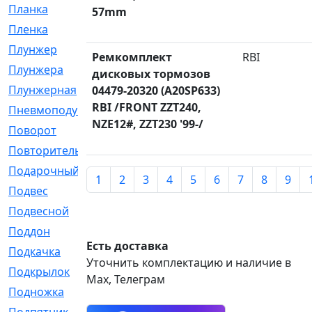
Планка
[21]
57mm
Пленка
[1]
Плунжер
[1]
Ремкомплект
RBI
Плунжера
[64]
дисковых тормозов
Плунжерная
[91]
04479-20320 (A20SP633)
RBI /FRONT ZZT240,
Пневмоподушка
[2]
NZE12#, ZZT230 '99-/
Поворот
[12]
Повторитель
[86]
Подарочный
[3]
1
2
3
4
5
6
7
8
9
Подвес
[16]
Подвесной
[7]
Поддон
[18]
Есть доставка
Подкачка
[5]
Уточнить комплектацию и наличие в
Подкрылок
[128]
Max, Телеграм
Подножка
[16]