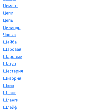
Цемент
[1]
Цепи
[314]
Цепь
[171]
Цилиндр
[55]
Чашка
[695]
Шайба
[37]
Шаровая
[900]
Шаровые
[1]
Шатун
[226]
Шестерня
[33]
Шкворня
[118]
Шкив
[129]
Шланг
[476]
Шланги
[36]
Шлейф
[70]