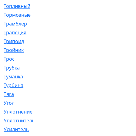
Топливный
[5]
Тормозные
[57]
Трамблёр
[54]
Трапеция
[2]
Трипоид
[16]
Тройник
[1]
Трос
[500]
Трубка
[39]
Туманка
[77]
Турбина
[69]
Тяга
[1264]
Угол
[2]
Уплотнение
[22]
Уплотнитель
[13]
Усилитель
[20]