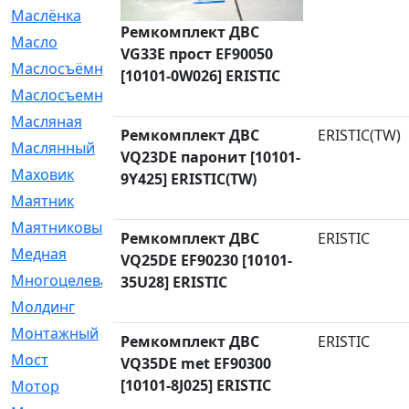
Маслёнка
[4]
Ремкомплект ДВС
Масло
[66]
VG33E прост EF90050
Маслосъёмные
[480]
[10101-0W026] ERISTIC
Маслосъемные
[26]
Масляная
[1]
Ремкомплект ДВС
ERISTIC(TW)
Маслянный
[54]
VQ23DE паронит [10101-
Маховик
[6]
9Y425] ERISTIC(TW)
Маятник
[5]
Маятниковый
[13]
Ремкомплект ДВС
ERISTIC
Медная
[2]
VQ25DE EF90230 [10101-
Многоцелевая
[1]
35U28] ERISTIC
Молдинг
[14]
Монтажный
[1]
Ремкомплект ДВС
ERISTIC
Мост
[10]
VQ35DE met EF90300
[10101-8J025] ERISTIC
Мотор
[212]