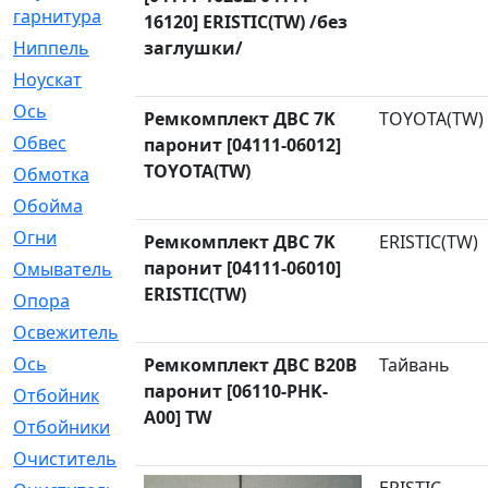
гарнитура
16120] ERISTIC(TW) /без
Ниппель
заглушки/
[1]
Ноускат
[53]
Оcь
[2]
Ремкомплект ДВС 7K
TOYOTA(TW)
Обвес
[3]
паронит [04111-06012]
TOYOTA(TW)
Обмотка
[4]
Обойма
[14]
Огни
[1]
Ремкомплект ДВС 7K
ERISTIC(TW)
паронит [04111-06010]
Омыватель
[4]
ERISTIC(TW)
Опора
[1]
Освежитель
[1]
Ось
[4]
Ремкомплект ДВС B20B
Тайвань
паронит [06110-PHK-
Отбойник
[287]
A00] TW
Отбойники
[80]
Очиститель
[15]