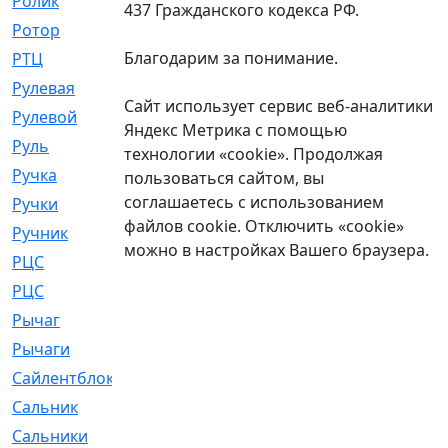
Ролик
[790]
437 Гражданского кодекса РФ.
Ротор
[2]
Благодарим за понимание.
РТЦ
[475]
Рулевая
[974]
Сайт использует сервис веб-аналитики
Рулевой
[585]
Яндекс Метрика с помощью
Руль
[12]
технологии «cookie». Продолжая
Ручка
[29]
пользоваться сайтом, вы
соглашаетесь с использованием
Ручки
[3]
файлов cookie. Отключить «cookie»
Ручник
[11]
можно в настройках Вашего браузера.
РЦC
[12]
РЦС
[84]
Рычаг
[588]
Рычаги
[3]
Сайлентблок
[4208]
Сальник
[4340]
Сальники
[123]