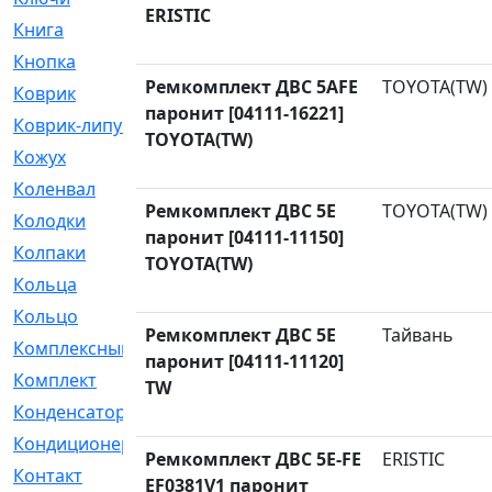
ERISTIC
Книга
[293]
Кнопка
[3]
Ремкомплект ДВС 5AFE
TOYOTA(TW)
Коврик
[1]
паронит [04111-16221]
Коврик-липучка
[2]
TOYOTA(TW)
Кожух
[4]
Коленвал
[38]
Ремкомплект ДВС 5E
TOYOTA(TW)
Колодки
[2151]
паронит [04111-11150]
Колпаки
[5]
TOYOTA(TW)
Кольца
[1164]
Кольцо
[272]
Ремкомплект ДВС 5E
Тайвань
Комплексный
[1]
паронит [04111-11120]
Комплект
[196]
TW
Конденсатор
[1]
Кондиционер
[2]
Ремкомплект ДВС 5E-FE
ERISTIC
Контакт
[3]
EF0381V1 паронит