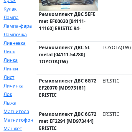
Крюк
[1]
Кулак
[9]
Ремкомплект ДВС 5EFE
Лампа
[128]
met EF00020 [04111-
Лампа-фара
[4]
11160] ERISTIC 94-
Лампочка
[209]
Ливневка
[66]
Ремкомплект ДВС 5L
TOYOTA(TW)
Линк
[3]
metal [04111-54280]
Линка
[64]
TOYOTA(TW)
Линки
[913]
Лист
[144]
Ремкомплект ДВС 6G72
ERISTIC
Личинка
[3]
EF20070 [MD973161]
Лок
[1]
ERISTIC
Лыжа
[23]
Магнитола
[11]
Ремкомплект ДВС 6G72
ERISTIC
Магнитофон
[1]
met EF2291 [MD973444]
ERISTIC
Манжет
[194]