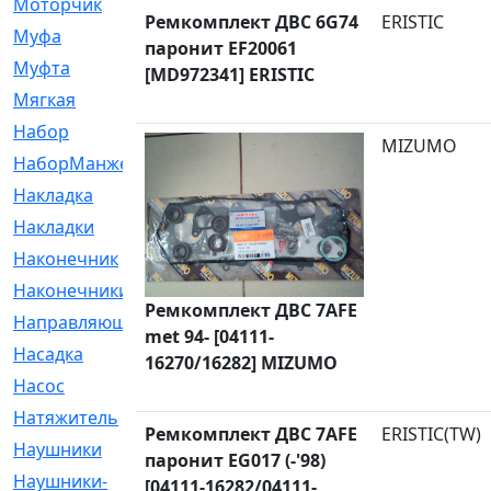
Моторчик
[6]
Ремкомплект ДВС 6G74
ERISTIC
Муфа
[1]
паронит EF20061
Муфта
[9]
[MD972341] ERISTIC
Мягкая
[3]
Набор
[6]
MIZUMO
НаборМанжетГТЦ
[33]
Накладка
[51]
Накладки
[1]
Наконечник
[743]
Наконечники
[119]
Ремкомплект ДВС 7AFE
Направляющая
[43]
met 94- [04111-
Насадка
[16]
16270/16282] MIZUMO
Насос
[356]
Натяжитель
[125]
Ремкомплект ДВС 7AFE
ERISTIC(TW)
Наушники
[8]
паронит EG017 (-'98)
Наушники-
[2]
[04111-16282/04111-