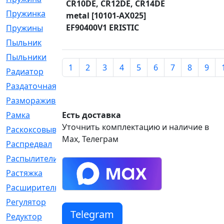
CR10DE, CR12DE, CR14DE
Пружинка
[1]
metal [10101-AX025]
EF90400V1 ERISTIC
Пружины
[326]
Пыльник
[1202]
Пыльники
[5]
1
2
3
4
5
6
7
8
9
Радиатор
[916]
Раздаточная
[1]
Размораживатель
[1]
Рамка
Есть доставка
[29]
Уточнить комплектацию и наличие в
Раскоксовывание
[4]
Max, Телеграм
Распредвал
[41]
Распылители
[226]
Растяжка
[1]
Расширительный
[9]
Регулятор
[5]
Telegram
Редуктор
[17]