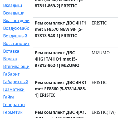
Вкладыш
[41]
87811-869-2] ERISTIC
Вкладыши
[1131]
Влагоотделитель
[2]
Ремкомплект ДВС 4HF1
ERISTIC
Воздухозаборник
[2]
met EF8570 NEW 98- [5-
87813-948-1] ERISTIC
Воздушный
[1]
Восстановительный
[1]
Вставка
[168]
Ремкомплект ДВС
MIZUMO
Втулка
[1875]
4HG1T/4HQ1 met [5-
97813-962-1] MIZUMO
Втягивающий
[22]
Габарит
[286]
Габаритный
[6]
Ремкомплект ДВС 4HK1
ERISTIC
met EF8860 [5-87814-985-
Газматики
[117]
1] ERISTIC
Гайка
[104]
Генератор
[148]
Герметик
Ремкомплект ДВС 4JA1,
[15]
ERISTIC(TW)