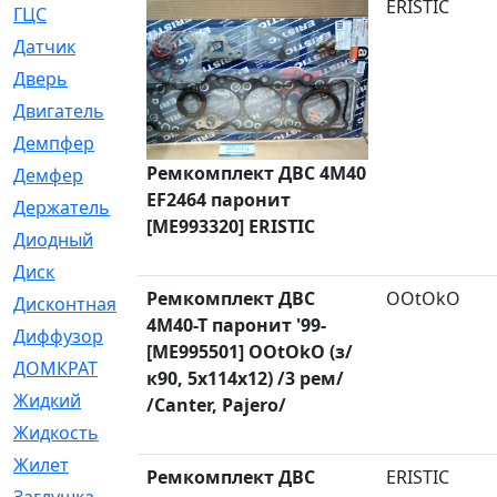
ERISTIC
ГЦС
[74]
Датчик
[969]
Дверь
[249]
Двигатель
[64]
Демпфер
[2]
Ремкомплект ДВС 4M40
Демфер
[1]
EF2464 паронит
Держатель
[5]
[ME993320] ERISTIC
Диодный
[3]
Диск
[418]
Ремкомплект ДВС
OOtOkO
Дисконтная
[1]
4M40-T паронит '99-
Диффузор
[1]
[ME995501] OOtOkO (з/
ДОМКРАТ
[1]
к90, 5x114x12) /3 рем/
Жидкий
[5]
/Canter, Pajero/
Жидкость
[80]
Жилет
[1]
Ремкомплект ДВС
ERISTIC