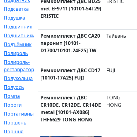
Подпятник
[1]
Ремкомплект ДВС BD25
ERISTIC
met EF9711 [10101-54T29]
Подсветка
[1]
ERISTIC
Подушка
[1540]
Подшипник
[1825]
Подшипники
[106]
Ремкомплект ДВС CA20
Тайвань
паронит [10101-
Подъёмник
[1]
D1700/10101-24E25] TW
Полироль
[1]
Полироль-
[1]
реставратор
Ремкомплект ДВС CD17
FUJI
[10101-17A25] FUJI
Полукольца
[107]
Полуось
[43]
Помпа
[537]
Ремкомплект ДВС
TONG
Пороги
CR10DE, CR12DE, CR14DE
[1]
HONG
metal [10101-AX086]
Портативный
[1]
THF6629 TONG HONG
Поршень
[5]
Поршня
[833]