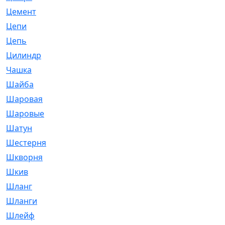
Цемент
[1]
Цепи
[314]
Цепь
[171]
Цилиндр
[55]
Чашка
[695]
Шайба
[37]
Шаровая
[900]
Шаровые
[1]
Шатун
[226]
Шестерня
[33]
Шкворня
[118]
Шкив
[129]
Шланг
[476]
Шланги
[36]
Шлейф
[70]