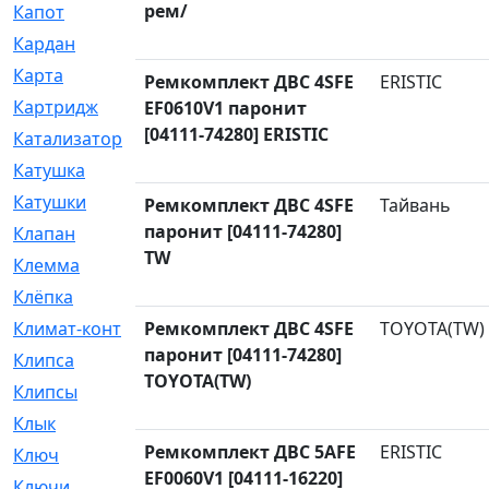
рем/
Капот
[144]
Кардан
[131]
Карта
[2]
Ремкомплект ДВС 4SFE
ERISTIC
Картридж
[250]
EF0610V1 паронит
[04111-74280] ERISTIC
Катализатор
[1]
Катушка
[2]
Катушки
[291]
Ремкомплект ДВС 4SFE
Тайвань
паронит [04111-74280]
Клапан
[375]
TW
Клемма
[5]
Клёпка
[2]
Климат-контроль
Ремкомплект ДВС 4SFE
[3]
TOYOTA(TW)
паронит [04111-74280]
Клипса
[21]
TOYOTA(TW)
Клипсы
[321]
Клык
[4]
Ремкомплект ДВС 5AFE
ERISTIC
Ключ
[2]
EF0060V1 [04111-16220]
Ключи
[3]