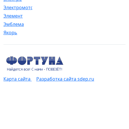
Электромотор
[1]
Элемент
[5]
Эмблема
[1]
Якорь
[4]
Карта сайта
Разработка сайта sdep.ru