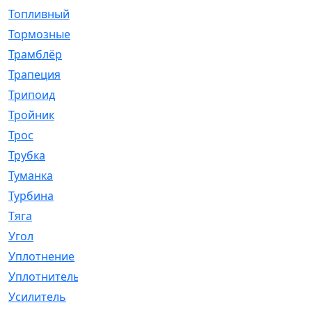
Топливный
[5]
Тормозные
[57]
Трамблёр
[54]
Трапеция
[2]
Трипоид
[16]
Тройник
[1]
Трос
[500]
Трубка
[39]
Туманка
[77]
Турбина
[69]
Тяга
[1264]
Угол
[2]
Уплотнение
[22]
Уплотнитель
[13]
Усилитель
[20]