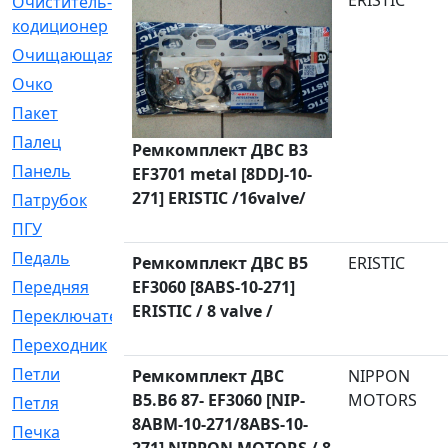
ERISTIC
Очиститель-
[1]
кодиционер
Очищающая
[1]
Очко
[24]
Пакет
[1]
Палец
[4]
Ремкомплект ДВС B3
Панель
[61]
EF3701 metal [8DDJ-10-
271] ERISTIC /16valve/
Патрубок
[248]
ПГУ
[2]
Педаль
[3]
Ремкомплект ДВС B5
ERISTIC
Передняя
EF3060 [8ABS-10-271]
[22]
ERISTIC / 8 valve /
Переключатель
[36]
Переходник
[4]
Петли
[23]
Ремкомплект ДВС
NIPPON
B5.B6 87- EF3060 [NIP-
MOTORS
Петля
[3]
8ABM-10-271/8ABS-10-
Печка
[3]