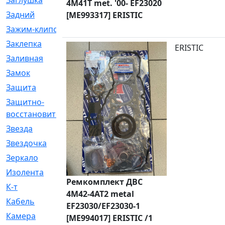
Заглушка
[21]
4M41T met. '00- EF23020
Задний
[528]
[ME993317] ERISTIC
Зажим-клипса
[1]
Заклепка
[1]
ERISTIC
Заливная
[4]
Замок
[12]
Защита
[79]
Защитно-
[4]
восстановительный
Звезда
[1]
Звездочка
[5]
Зеркало
[369]
Изолента
[1]
Ремкомплект ДВС
К-т
[13]
4M42-4AT2 metal
Кабель
[50]
EF23030/EF23030-1
Камера
[4]
[ME994017] ERISTIC /1