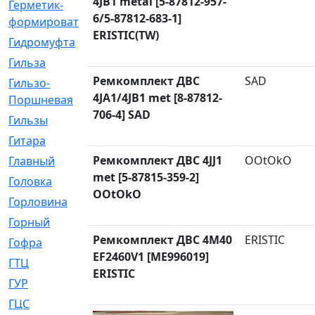
4JB1 metal [5-87812-957-
Герметик-
[3]
6/5-87812-683-1]
формирователь
ERISTIC(TW)
Гидромуфта
[47]
Гильза
[56]
Ремкомплект ДВС
SAD
Гильзо-
[13]
4JA1/4JB1 met [8-87812-
Поршневая
706-4] SAD
Гильзы
[259]
Гитара
[7]
Ремкомплект ДВС 4JJ1
OOtOkO
Главный
[29]
met [5-87815-359-2]
Головка
[28]
OOtOkO
Горловина
[14]
Горный
[1]
Ремкомплект ДВС 4M40
ERISTIC
Гофра
[86]
EF2460V1 [ME996019]
ГТЦ
[96]
ERISTIC
ГУР
[34]
ГЦC
[6]