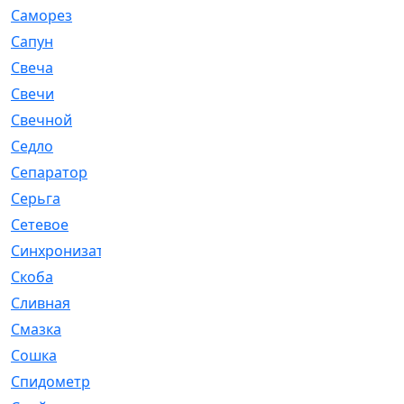
Саморез
[23]
Сапун
[33]
Свеча
[457]
Свечи
[272]
Свечной
[2]
Седло
[7]
Сепаратор
[6]
Серьга
[27]
Сетевое
[6]
Синхронизатор
[1]
Скоба
[4]
Сливная
[6]
Смазка
[24]
Сошка
[8]
Спидометр
[48]