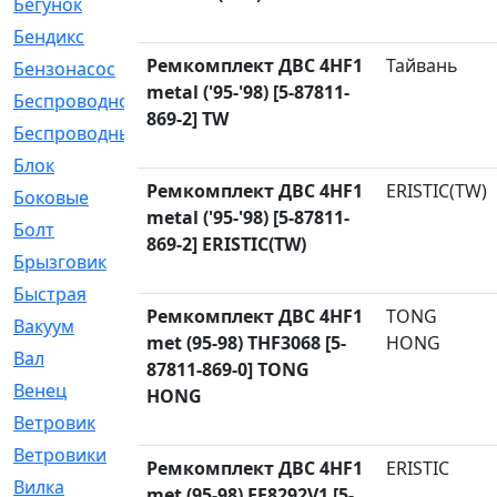
Бегунок
[21]
Бендикс
[26]
Ремкомплект ДВС 4HF1
Тайвань
Бензонасос
[17]
metal ('95-'98) [5-87811-
Беспроводное
[2]
869-2] TW
Беспроводные
[1]
Блок
[81]
Ремкомплект ДВС 4HF1
ERISTIC(TW)
Боковые
[4]
metal ('95-'98) [5-87811-
Болт
[247]
869-2] ERISTIC(TW)
Брызговик
[77]
Быстрая
[2]
Ремкомплект ДВС 4HF1
TONG
Вакуум
[23]
met (95-98) THF3068 [5-
HONG
Вал
[194]
87811-869-0] TONG
Венец
[16]
HONG
Ветровик
[132]
Ветровики
[2]
Ремкомплект ДВС 4HF1
ERISTIC
Вилка
[15]
met (95-98) EF8292V1 [5-