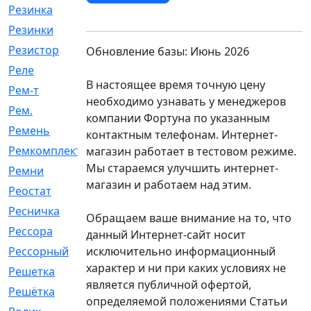
Резинка
[15]
Резинки
[6]
Резистор
[1]
Обновление базы: Июнь 2026
Реле
[20]
В настоящее время точную цену
Рем-т
[7]
необходимо узнавать у менеджеров
Рем.
[2]
компании Фортуна по указанным
Ремень
[2060]
контактным телефонам. Интернет-
Ремкомплект
[1924]
магазин работает в тестовом режиме.
Мы стараемся улучшить интернет-
Ремни
[21]
магазин и работаем над этим.
Реостат
[1]
Ресничка
[25]
Обращаем ваше внимание на то, что
Рессора
[51]
данный Интернет-сайт носит
исключительно информационный
Рессорный
[107]
характер и ни при каких условиях не
Решетка
[21]
является публичной офертой,
Решётка
[101]
определяемой положениями Статьи