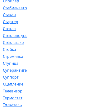
Спойлер
[29]
Стабилизатор
[596]
Стакан
[7]
Стартер
[176]
Стекло
[11]
Стеклоподъемник
[12]
Стёклышко
[20]
Стойка
[969]
Стремянка
[46]
Ступица
[775]
Суперантигель
[3]
Суппорт
[198]
Сцепление
[1]
Телевизор
[13]
Термостат
[323]
Толкатель
[4]