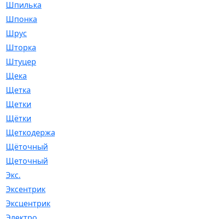
Шпилька
[215]
Шпонка
[19]
Шрус
[1107]
Шторка
[6]
Штуцер
[8]
Щека
[18]
Щетка
[31]
Щетки
[58]
Щётки
[124]
Щеткодержатель
[14]
Щёточный
[7]
Щеточный
[1]
Экс.
[4]
Эксентрик
[1]
Эксцентрик
[67]
Электро
[1]