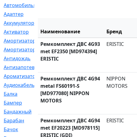
Автомобильный
[6]
Адаптер
[3]
Аккумулятор
[2]
Наименование
Бренд
Активатор
[1]
Амортизатор
[608]
Ремкомплект ДВС 4G93
ERISTIC
Амортизаторы
[21]
met EF2350 [MD974394]
Антидождь
[1]
ERISTIC
Антизапотеватель
[1]
Ароматизатор
[35]
Ремкомплект ДВС 4G94
NIPPON
Аудиокабель
[2]
metal FS60191-S
MOTORS
[MD977080] NIPPON
Балка
[58]
MOTORS
Бампер
[137]
Бандажный
[6]
Барабан
Ремкомплект ДВС 4G94
[5]
ERISTIC
met EF20223 [MD978115]
Бачок
[40]
ERISTIC (GDI)