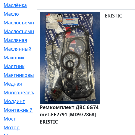
Маслёнка
[4]
Масло
[66]
ERISTIC
Маслосъёмные
[480]
Маслосъемные
[26]
Масляная
[1]
Маслянный
[54]
Маховик
[6]
Маятник
[5]
Маятниковый
[13]
Медная
[2]
Многоцелевая
[1]
Молдинг
[14]
Ремкомплект ДВС 6G74
Монтажный
[1]
met.EF2791 [MD977868]
Мост
[10]
ERISTIC
Мотор
[212]