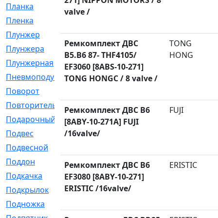
271] NIPPON MOTORS / 8
Планка
[21]
valve /
Пленка
[1]
Плунжер
[1]
Ремкомплект ДВС
TONG
Плунжера
[64]
B5.B6 87- THF4105/
HONG
Плунжерная
[91]
EF3060 [8ABS-10-271]
Пневмоподушка
[2]
TONG HONGC / 8 valve /
Поворот
[12]
Повторитель
[86]
Ремкомплект ДВС B6
FUJI
Подарочный
[3]
[8ABY-10-271A] FUJI
Подвес
/16valve/
[16]
Подвесной
[7]
Поддон
[18]
Ремкомплект ДВС B6
ERISTIC
Подкачка
[5]
EF3080 [8ABY-10-271]
ERISTIC /16valve/
Подкрылок
[128]
Подножка
[16]