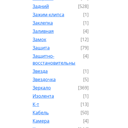
Задний
[528]
Зажим-клипса
[1]
Заклепка
[1]
Заливная
[4]
Замок
[12]
Защита
[79]
Защитно-
[4]
восстановительный
Звезда
[1]
Звездочка
[5]
Зеркало
[369]
Изолента
[1]
К-т
[13]
Кабель
[50]
Камера
[4]