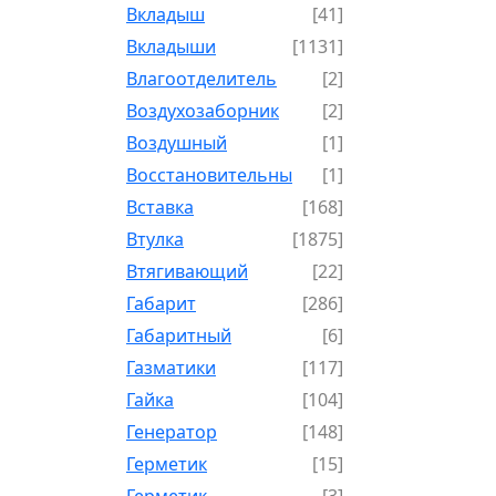
Вкладыш
[41]
Вкладыши
[1131]
Влагоотделитель
[2]
Воздухозаборник
[2]
Воздушный
[1]
Восстановительный
[1]
Вставка
[168]
Втулка
[1875]
Втягивающий
[22]
Габарит
[286]
Габаритный
[6]
Газматики
[117]
Гайка
[104]
Генератор
[148]
Герметик
[15]
Герметик-
[3]