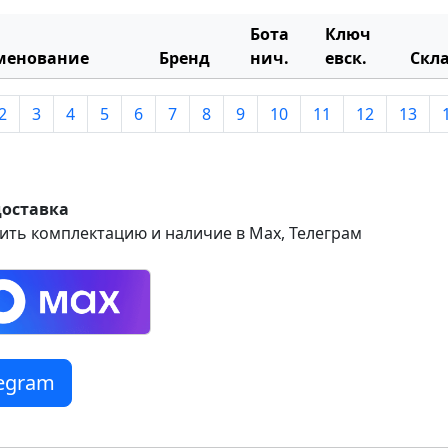
Бота
Ключ
менование
Бренд
нич.
евск.
Скл
2
3
4
5
6
7
8
9
10
11
12
13
доставка
ить комплектацию и наличие в Max, Телеграм
legram