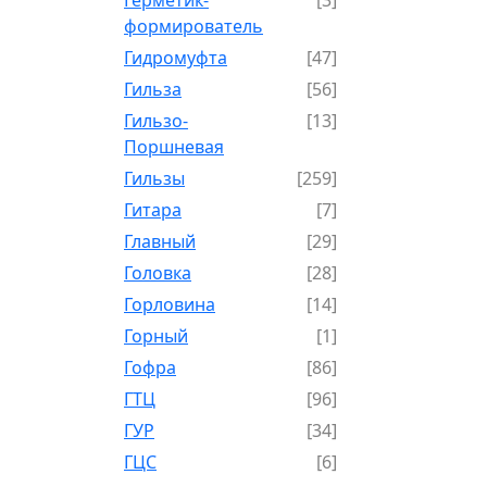
формирователь
Гидромуфта
[47]
Гильза
[56]
Гильзо-
[13]
Поршневая
Гильзы
[259]
Гитара
[7]
Главный
[29]
Головка
[28]
Горловина
[14]
Горный
[1]
Гофра
[86]
ГТЦ
[96]
ГУР
[34]
ГЦC
[6]