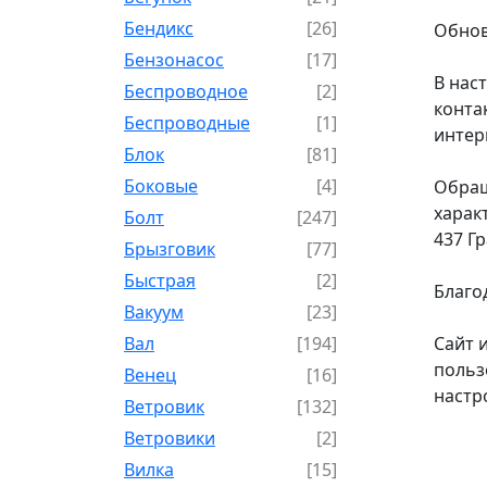
Бендикс
[26]
Обнов
Бензонасос
[17]
В нас
Беспроводное
[2]
конта
Беспроводные
[1]
интер
Блок
[81]
Боковые
[4]
Обращ
харак
Болт
[247]
437 Г
Брызговик
[77]
Быстрая
[2]
Благо
Вакуум
[23]
Вал
[194]
Сайт 
польз
Венец
[16]
настр
Ветровик
[132]
Ветровики
[2]
Вилка
[15]