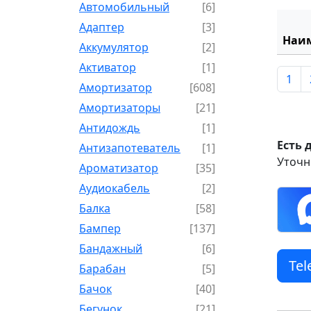
Автомобильный
[6]
Адаптер
[3]
Наи
Аккумулятор
[2]
Активатор
[1]
1
Амортизатор
[608]
Амортизаторы
[21]
Антидождь
[1]
Есть 
Антизапотеватель
[1]
Уточн
Ароматизатор
[35]
Аудиокабель
[2]
Балка
[58]
Бампер
[137]
Бандажный
[6]
Te
Барабан
[5]
Бачок
[40]
Бегунок
[21]