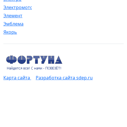
Электромотор
[1]
Элемент
[5]
Эмблема
[1]
Якорь
[4]
Карта сайта
Разработка сайта sdep.ru