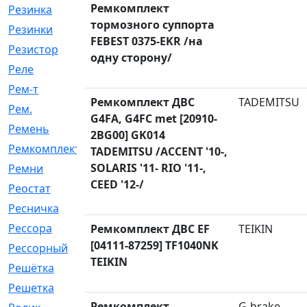
Ремкомплект
Резинка
[15]
тормозного суппорта
Резинки
[6]
FEBEST 0375-EKR /на
Резистор
[1]
одну сторону/
Реле
[20]
Рем-т
[7]
Ремкомплект ДВС
TADEMITSU
Рем.
[2]
G4FA, G4FC met [20910-
Ремень
[2060]
2BG00] GK014
Ремкомплект
[1924]
TADEMITSU /ACCENT '10-,
SOLARIS '11- RIO '11-,
Ремни
[21]
CEED '12-/
Реостат
[1]
Ресничка
[25]
Рессора
[51]
Ремкомплект ДВС EF
TEIKIN
[04111-87259] TF1040NK
Рессорный
[107]
TEIKIN
Решётка
[101]
Решетка
[21]
Ремкомплект
G-brake