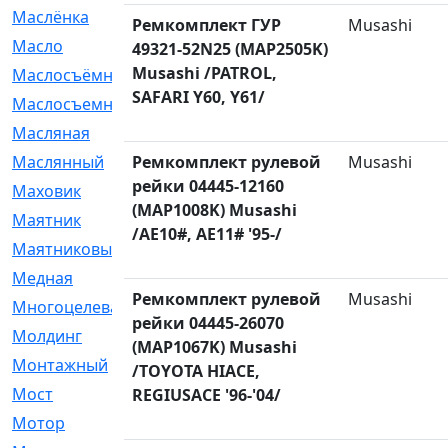
Маслёнка
[4]
Ремкомплект ГУР
Musashi
Масло
[66]
49321-52N25 (MAP2505K)
Musashi /PATROL,
Маслосъёмные
[480]
SAFARI Y60, Y61/
Маслосъемные
[26]
Масляная
[1]
Маслянный
Ремкомплект рулевой
[54]
Musashi
рейки 04445-12160
Маховик
[6]
(MAP1008K) Musashi
Маятник
[5]
/AE10#, AE11# '95-/
Маятниковый
[13]
Медная
[2]
Ремкомплект рулевой
Musashi
Многоцелевая
[1]
рейки 04445-26070
Молдинг
[14]
(MAP1067K) Musashi
Монтажный
[1]
/TOYOTA HIACE,
Мост
[10]
REGIUSACE '96-'04/
Мотор
[212]