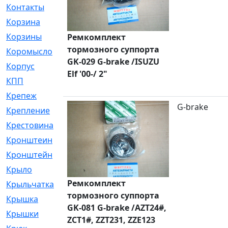
Контакты
[4]
Корзина
[1]
Корзины
[159]
Ремкомплект
тормозного суппорта
Коромысло
[6]
GK-029 G-brake /ISUZU
Корпус
[41]
Elf '00-/ 2"
КПП
[70]
Крепеж
[4]
G-brake
Крепление
[23]
Крестовина
[309]
Кронштеин
[1]
Кронштейн
[59]
Крыло
[285]
Ремкомплект
Крыльчатка
[17]
тормозного суппорта
Крышка
[151]
GK-081 G-brake /AZT24#,
Крышки
[4]
ZCT1#, ZZT231, ZZE123