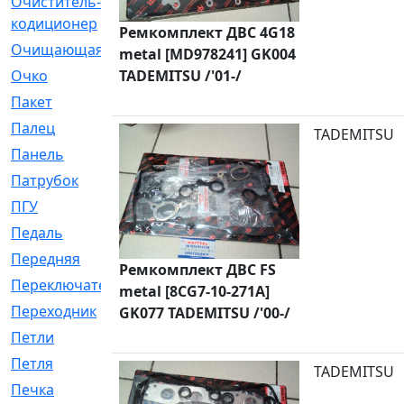
Очиститель-
[1]
кодиционер
Ремкомплект ДВС 4G18
Очищающая
[1]
metal [MD978241] GK004
Очко
TADEMITSU /'01-/
[24]
Пакет
[1]
Палец
[4]
TADEMITSU
Панель
[61]
Патрубок
[248]
ПГУ
[2]
Педаль
[3]
Передняя
[22]
Ремкомплект ДВС FS
Переключатель
[36]
metal [8CG7-10-271A]
Переходник
[4]
GK077 TADEMITSU /'00-/
Петли
[23]
Петля
[3]
TADEMITSU
Печка
[3]