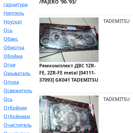
/PAJERO '90-'93/
гарнитура
Ниппель
[1]
TADEMITSU
Ноускат
[53]
Оcь
[2]
Обвес
[3]
Обмотка
[4]
Обойма
[14]
Огни
[1]
Ремкомплект ДВС 1ZR-
FE, 2ZR-FE metal [04111-
Омыватель
[4]
37093] GK041 TADEMITSU
Опора
[1]
Освежитель
[1]
Ось
[4]
TADEMITSU
Отбойник
[287]
Отбойники
[80]
Очиститель
[15]