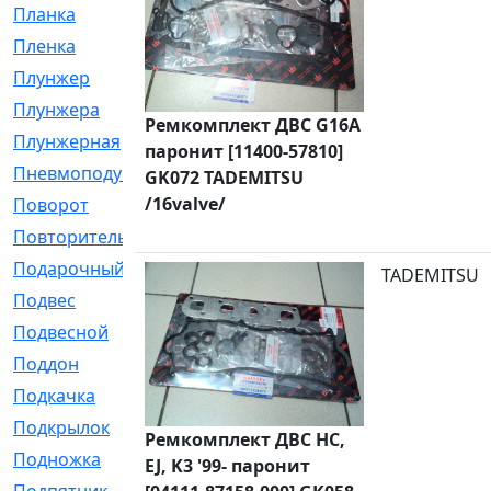
Планка
[21]
Пленка
[1]
Плунжер
[1]
Плунжера
[64]
Ремкомплект ДВС G16A
Плунжерная
[91]
паронит [11400-57810]
Пневмоподушка
[2]
GK072 TADEMITSU
/16valve/
Поворот
[12]
Повторитель
[86]
Подарочный
[3]
TADEMITSU
Подвес
[16]
Подвесной
[7]
Поддон
[18]
Подкачка
[5]
Подкрылок
[128]
Ремкомплект ДВС HC,
Подножка
[16]
EJ, K3 '99- паронит