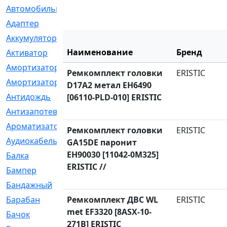
Автомобильный
[6]
Адаптер
[3]
Аккумулятор
[2]
Наименование
Бренд
Активатор
[1]
Амортизатор
[608]
Ремкомплект головки
ERISTIC
Амортизаторы
[21]
D17A2 метал EH6490
Антидождь
[1]
[06110-PLD-010] ERISTIC
Антизапотеватель
[1]
Ароматизатор
[35]
Ремкомплект головки
ERISTIC
Аудиокабель
[2]
GA15DE паронит
EH90030 [11042-0M325]
Балка
[58]
ERISTIC //
Бампер
[137]
Бандажный
[6]
Барабан
Ремкомплект ДВС WL
[5]
ERISTIC
met EF3320 [8ASX-10-
Бачок
[40]
271B] ERISTIC