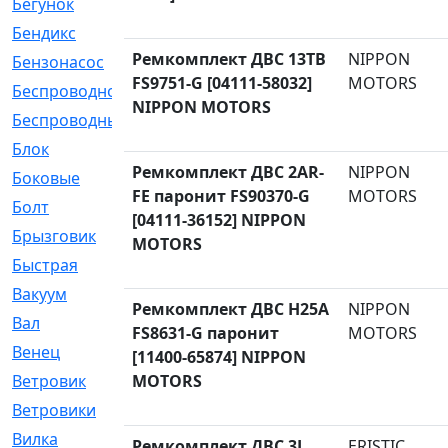
Бегунок
[21]
Бендикс
[26]
Ремкомплект ДВС 13TB
NIPPON
Бензонасос
[17]
FS9751-G [04111-58032]
MOTORS
Беспроводное
[2]
NIPPON MOTORS
Беспроводные
[1]
Блок
[81]
Ремкомплект ДВС 2AR-
NIPPON
Боковые
[4]
FE паронит FS90370-G
MOTORS
Болт
[247]
[04111-36152] NIPPON
Брызговик
[77]
MOTORS
Быстрая
[2]
Вакуум
[23]
Ремкомплект ДВС H25A
NIPPON
Вал
[194]
FS8631-G паронит
MOTORS
Венец
[16]
[11400-65874] NIPPON
Ветровик
MOTORS
[132]
Ветровики
[2]
Вилка
[15]
Ремкомплект ДВС 3L
ERISTIC