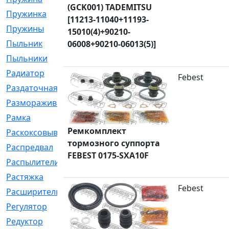
(GCK001) TADEMITSU
Пружинка
[1]
[11213-11040+11193-
Пружины
[326]
15010(4)+90210-
Пыльник
[1202]
06008+90210-06013(5)]
Пыльники
[5]
Радиатор
[916]
Febest
Раздаточная
[1]
Размораживатель
[1]
Рамка
[29]
Ремкомплект
Раскоксовывание
[4]
тормозного суппорта
Распредвал
[41]
FEBEST 0175-SXA10F
Распылители
[226]
Растяжка
[1]
Febest
Расширительный
[9]
Регулятор
[5]
Редуктор
[17]