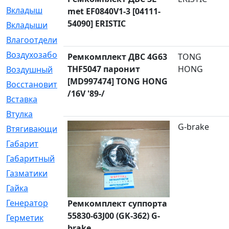
Вкладыш
[41]
met EF0840V1-3 [04111-
54090] ERISTIC
Вкладыши
[1131]
Влагоотделитель
[2]
Воздухозаборник
[2]
Ремкомплект ДВС 4G63
TONG
THF5047 паронит
HONG
Воздушный
[1]
[MD997474] TONG HONG
Восстановительный
[1]
/16V '89-/
Вставка
[168]
Втулка
[1875]
G-brake
Втягивающий
[22]
Габарит
[286]
Габаритный
[6]
Газматики
[117]
Гайка
[104]
Генератор
[148]
Ремкомплект суппорта
55830-63J00 (GK-362) G-
Герметик
[15]
brake