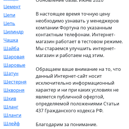
Цемент
[1]
В настоящее время точную цену
Цепи
[314]
необходимо узнавать у менеджеров
Цепь
[171]
компании Фортуна по указанным
Цилиндр
[55]
контактным телефонам. Интернет-
Чашка
[695]
магазин работает в тестовом режиме.
Мы стараемся улучшить интернет-
Шайба
[37]
магазин и работаем над этим.
Шаровая
[900]
Шаровые
[1]
Обращаем ваше внимание на то, что
Шатун
[226]
данный Интернет-сайт носит
Шестерня
[33]
исключительно информационный
характер и ни при каких условиях не
Шкворня
[118]
является публичной офертой,
Шкив
[129]
определяемой положениями Статьи
Шланг
[476]
437 Гражданского кодекса РФ.
Шланги
[36]
Шлейф
[70]
Благодарим за понимание.