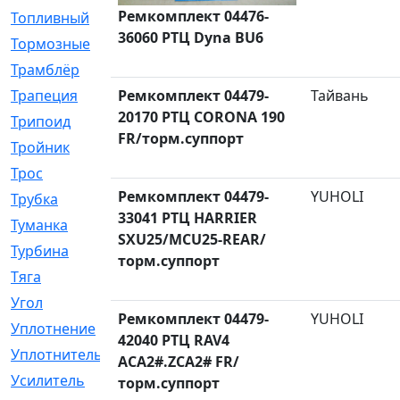
Ремкомплект 04476-
Топливный
[5]
36060 РТЦ Dyna BU6
Тормозные
[57]
Трамблёр
[54]
Трапеция
Ремкомплект 04479-
[2]
Тайвань
20170 РТЦ CORONA 190
Трипоид
[16]
FR/торм.суппорт
Тройник
[1]
Трос
[500]
Ремкомплект 04479-
YUHOLI
Трубка
[39]
33041 РТЦ HARRIER
Туманка
[77]
SXU25/MCU25-REAR/
Турбина
[69]
торм.суппорт
Тяга
[1264]
Угол
[2]
Ремкомплект 04479-
YUHOLI
Уплотнение
[22]
42040 РТЦ RAV4
Уплотнитель
[13]
ACA2#.ZCA2# FR/
Усилитель
[20]
торм.суппорт