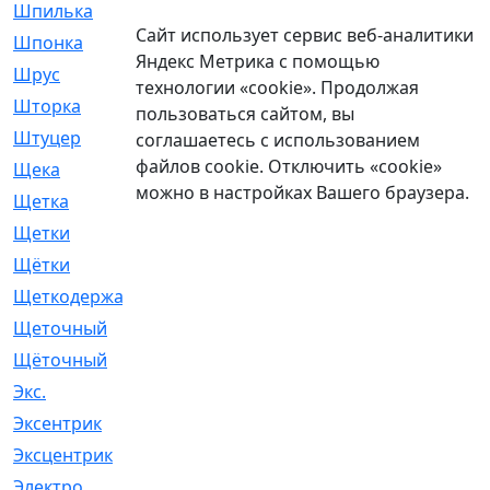
Шпилька
[215]
Сайт использует сервис веб-аналитики
Шпонка
[19]
Яндекс Метрика с помощью
Шрус
[1107]
технологии «cookie». Продолжая
Шторка
[6]
пользоваться сайтом, вы
Штуцер
[8]
соглашаетесь с использованием
файлов cookie. Отключить «cookie»
Щека
[18]
можно в настройках Вашего браузера.
Щетка
[31]
Щетки
[58]
Щётки
[124]
Щеткодержатель
[14]
Щеточный
[1]
Щёточный
[7]
Экс.
[4]
Эксентрик
[1]
Эксцентрик
[67]
Электро
[1]