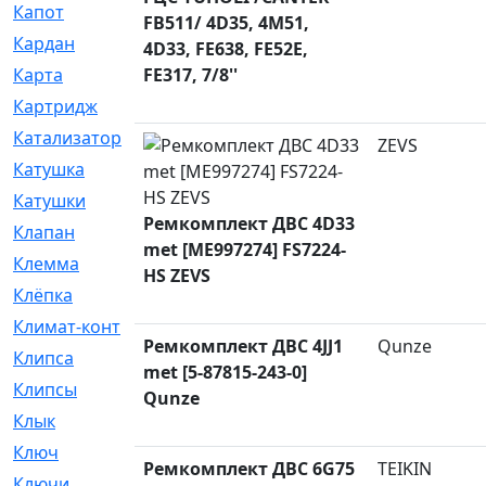
Капот
[144]
FB511/ 4D35, 4M51,
Кардан
[131]
4D33, FE638, FE52E,
Карта
FE317, 7/8''
[2]
Картридж
[250]
Катализатор
[1]
ZEVS
Катушка
[2]
Катушки
[291]
Ремкомплект ДВС 4D33
Клапан
[375]
met [ME997274] FS7224-
Клемма
[5]
HS ZEVS
Клёпка
[2]
Климат-контроль
[3]
Ремкомплект ДВС 4JJ1
Qunze
Клипса
[21]
met [5-87815-243-0]
Клипсы
[321]
Qunze
Клык
[4]
Ключ
[2]
Ремкомплект ДВС 6G75
TEIKIN
Ключи
[3]