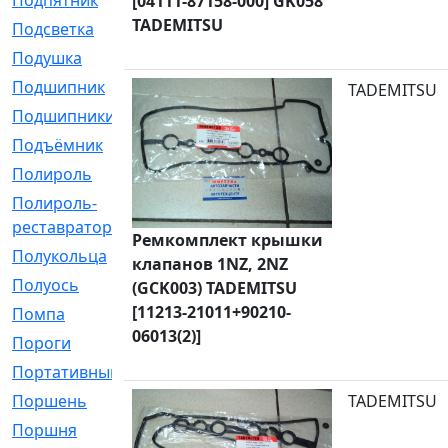
Подпятник
[1]
[04111-87158-000] GK058
TADEMITSU
Подсветка
[1]
Подушка
[1540]
Подшипник
[1825]
TADEMITSU
Подшипники
[106]
Подъёмник
[1]
Полироль
[1]
Полироль-
[1]
реставратор
Ремкомплект крышки
Полукольца
[107]
клапанов 1NZ, 2NZ
Полуось
[43]
(GCK003) TADEMITSU
[11213-21011+90210-
Помпа
[537]
06013(2)]
Пороги
[1]
Портативный
[1]
Поршень
[5]
TADEMITSU
Поршня
[833]