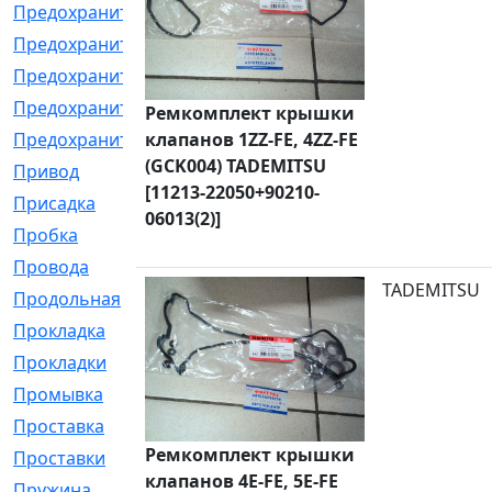
Предохранитель
[32]
Предохранитель_б
[18]
Предохранитель_м
[21]
Предохранитель_фл.
[13]
Ремкомплект крышки
Предохранительная
клапанов 1ZZ-FE, 4ZZ-FE
[2]
(GCK004) TADEMITSU
Привод
[198]
[11213-22050+90210-
Присадка
[2]
06013(2)]
Пробка
[1]
Провода
[231]
TADEMITSU
Продольная
[1]
Прокладка
[2726]
Прокладки
[25]
Промывка
[13]
Проставка
[58]
Ремкомплект крышки
Проставки
[38]
клапанов 4E-FE, 5E-FE
Пружина
[23]