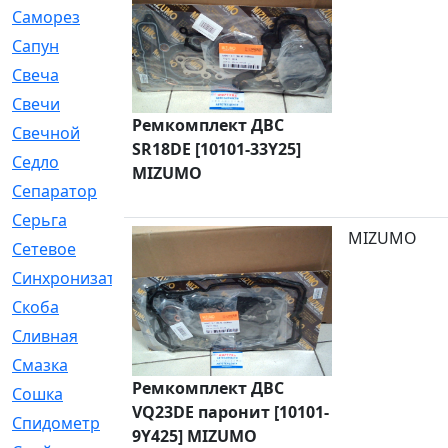
Саморез
[23]
Сапун
[33]
Свеча
[457]
Свечи
[272]
Ремкомплект ДВС
Свечной
[2]
SR18DE [10101-33Y25]
Седло
[7]
MIZUMO
Сепаратор
[6]
Серьга
[27]
MIZUMO
Сетевое
[6]
Синхронизатор
[1]
Скоба
[4]
Сливная
[6]
Смазка
[24]
Ремкомплект ДВС
Сошка
[8]
VQ23DE паронит [10101-
Спидометр
[48]
9Y425] MIZUMO