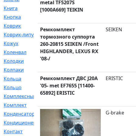
metal TF5207S
Книга
[293]
[1000A669] TEIKIN
Кнопка
[3]
Коврик
[1]
Ремкомплект
SEIKEN
Коврик-липучка
[2]
тормозного суппорта
Кожух
[4]
260-20815 SEIKEN /Front
HIGHLANDER, LEXUS RX
Коленвал
[38]
'08-/
Колодки
[2151]
Колпаки
[5]
Ремкомплект ДВС J20A
ERISTIC
Кольца
[1164]
'05- met EF7655 [11400-
Кольцо
[272]
65892] ERISTIC
Комплексный
[1]
Комплект
[196]
G-brake
Конденсатор
[1]
Кондиционер
[2]
Контакт
[3]