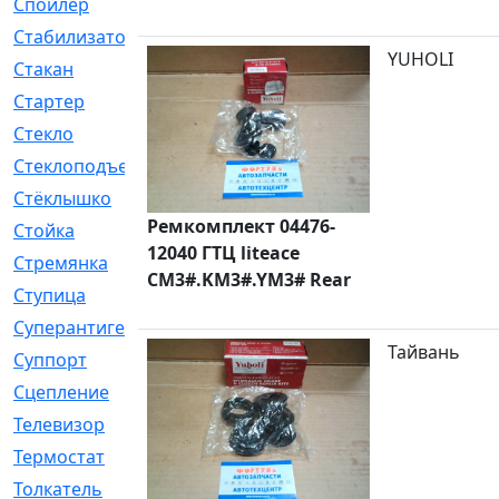
Спойлер
[29]
Стабилизатор
[596]
YUHOLI
Стакан
[7]
Стартер
[176]
Стекло
[11]
Стеклоподъемник
[12]
Стёклышко
[20]
Ремкомплект 04476-
Стойка
[969]
12040 ГТЦ liteace
Стремянка
[46]
CM3#.KM3#.YM3# Rear
Ступица
[775]
Суперантигель
[3]
Тайвань
Суппорт
[198]
Сцепление
[1]
Телевизор
[13]
Термостат
[323]
Толкатель
[4]