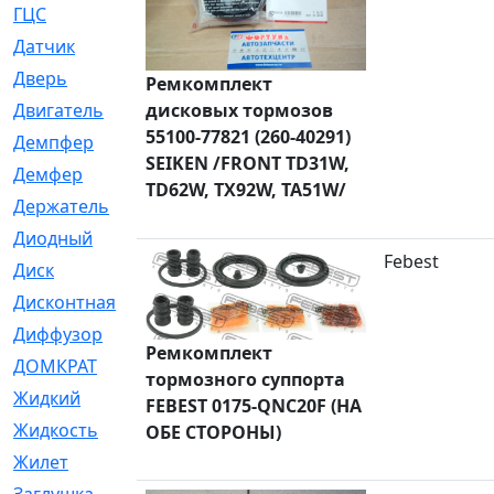
ГЦС
[74]
Датчик
[969]
Дверь
[249]
Ремкомплект
Двигатель
дисковых тормозов
[64]
55100-77821 (260-40291)
Демпфер
[2]
SEIKEN /FRONT TD31W,
Демфер
[1]
TD62W, TX92W, TA51W/
Держатель
[5]
Диодный
[3]
Febest
Диск
[418]
Дисконтная
[1]
Диффузор
[1]
Ремкомплект
ДОМКРАТ
[1]
тормозного суппорта
Жидкий
[5]
FEBEST 0175-QNC20F (НА
Жидкость
[80]
ОБЕ СТОРОНЫ)
Жилет
[1]