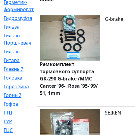
Герметик-
[3]
формирователь
Гидромуфта
[47]
G-brake
Гильза
[56]
Гильзо-
[13]
Поршневая
Гильзы
[259]
Гитара
[7]
Ремкомплект
Главный
[29]
тормозного суппорта
Головка
[28]
GK-290 G-brake /MMC
Canter '96-, Rosa '95-'99/
Горловина
[14]
51, 1mm
Горный
[1]
Гофра
[86]
ГТЦ
[96]
SEIKEN
ГУР
[34]
ГЦC
[6]