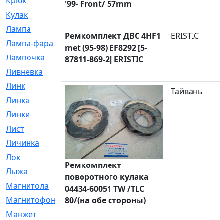
Крюк
[1]
'99- Front/ 57mm
Кулак
[9]
Лампа
[128]
Ремкомплект ДВС 4HF1
ERISTIC
Лампа-фара
[4]
met (95-98) EF8292 [5-
Лампочка
[209]
87811-869-2] ERISTIC
Ливневка
[66]
Линк
[3]
Тайвань
Линка
[64]
Линки
[913]
Лист
[144]
Личинка
[3]
Лок
[1]
Ремкомплект
Лыжа
[23]
поворотного кулака
Магнитола
[11]
04434-60051 TW /TLC
Магнитофон
[1]
80/(на обе стороны)
Манжет
[194]