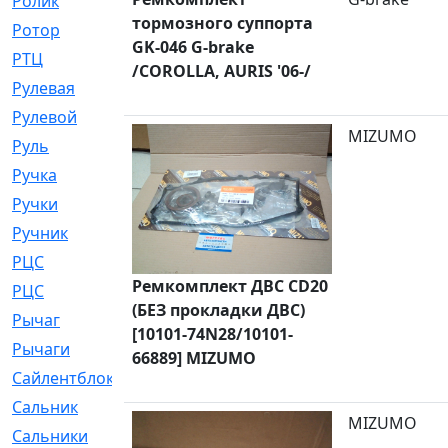
Ролик
[790]
тормозного суппорта
Ротор
[2]
GK-046 G-brake
РТЦ
[475]
/COROLLA, AURIS '06-/
Рулевая
[974]
Рулевой
[585]
MIZUMO
Руль
[12]
Ручка
[29]
Ручки
[3]
Ручник
[11]
РЦC
[12]
Ремкомплект ДВС CD20
РЦС
[84]
(БЕЗ прокладки ДВС)
Рычаг
[588]
[10101-74N28/10101-
Рычаги
[3]
66889] MIZUMO
Сайлентблок
[4208]
Сальник
[4340]
MIZUMO
Сальники
[123]